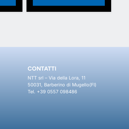
CONTATTI
NTT srl – Via della Lora, 11
50031, Barberino di Mugello(FI)
Tel. +39 0557 098486