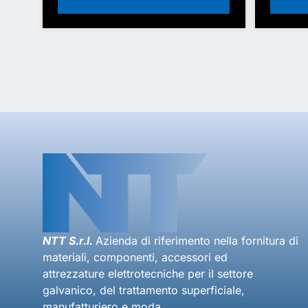
NTT S.r.l.
Azienda di riferimento nella fornitura di
materiali, componenti, accessori ed
attrezzature elettrotecniche per il settore
galvanico, del trattamento superficiale,
manufatturiero e moda.