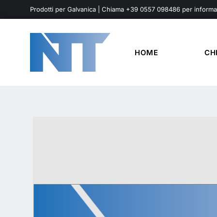
Prodotti per Galvanica | Chiama +39 0557 098486 per informa
HOME
CH