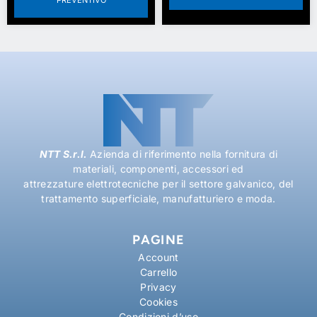
NTT S.r.l.
Azienda di riferimento nella fornitura di
materiali, componenti, accessori ed
attrezzature elettrotecniche per il settore galvanico, del
trattamento superficiale, manufatturiero e moda.
PAGINE
Account
Carrello
Privacy
Cookies
Condizioni d’uso